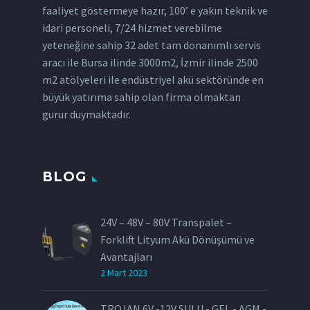
faaliyet göstermeye hazır, 100’ e yakın teknik ve
idari personeli, 7/24 hizmet verebilme
yeteneğine sahip 32 adet tam donanımlı servis
aracı ile Bursa ilinde 3000m2, İzmir ilinde 2500
m2 atölyeleri ile endüstriyel akü sektöründe en
büyük yatırıma sahip olan firma olmaktan
gurur duymaktadır.
BLOG
24V – 48V – 80V Transpalet –
Forklift Lityum Akü Dönüşümü ve
Avantajları
2 Mart 2023
TROJAN 6V -12V SULU - GEL - AGM -