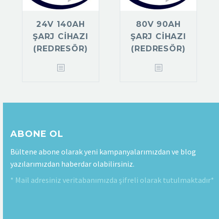
24V 140AH
80V 90AH
ŞARJ CIHAZI
ŞARJ CIHAZI
(REDRESÖR)
(REDRESÖR)
ABONE OL
Bültene abone olarak yeni kampanyalarımızdan ve blog
yazılarımızdan haberdar olabilirsiniz.
* Mail adresiniz veritabanımızda şifreli olarak tutulmaktadır*