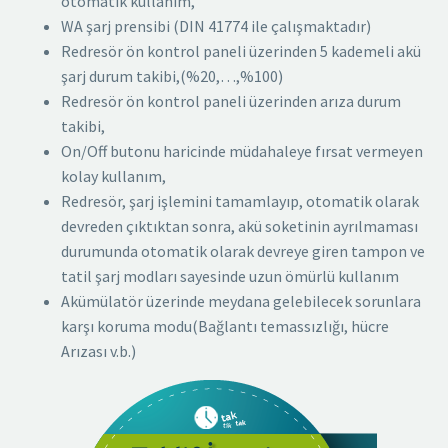
otomatik kullanım,
WA şarj prensibi (DIN 41774 ile çalışmaktadır)
Redresör ön kontrol paneli üzerinden 5 kademeli akü
şarj durum takibi,(%20,…,%100)
Redresör ön kontrol paneli üzerinden arıza durum
takibi,
On/Off butonu haricinde müdahaleye fırsat vermeyen
kolay kullanım,
Redresör, şarj işlemini tamamlayıp, otomatik olarak
devreden çıktıktan sonra, akü soketinin ayrılmaması
durumunda otomatik olarak devreye giren tampon ve
tatil şarj modları sayesinde uzun ömürlü kullanım
Akümülatör üzerinde meydana gelebilecek sorunlara
karşı koruma modu(Bağlantı temassızlığı, hücre
Arızası v.b.)