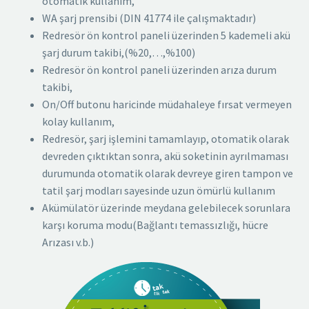
otomatik kullanım,
WA şarj prensibi (DIN 41774 ile çalışmaktadır)
Redresör ön kontrol paneli üzerinden 5 kademeli akü
şarj durum takibi,(%20,…,%100)
Redresör ön kontrol paneli üzerinden arıza durum
takibi,
On/Off butonu haricinde müdahaleye fırsat vermeyen
kolay kullanım,
Redresör, şarj işlemini tamamlayıp, otomatik olarak
devreden çıktıktan sonra, akü soketinin ayrılmaması
durumunda otomatik olarak devreye giren tampon ve
tatil şarj modları sayesinde uzun ömürlü kullanım
Akümülatör üzerinde meydana gelebilecek sorunlara
karşı koruma modu(Bağlantı temassızlığı, hücre
Arızası v.b.)