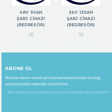
48V 90AH
36V 120AH
ŞARJ CIHAZI
ŞARJ CIHAZI
(REDRESÖR)
(REDRESÖR)
ABONE OL
Bültene abone olarak yeni kampanyalarımızdan ve blog
yazılarımızdan haberdar olabilirsiniz.
* Mail adresiniz veritabanımızda şifreli olarak tutulmaktadır*