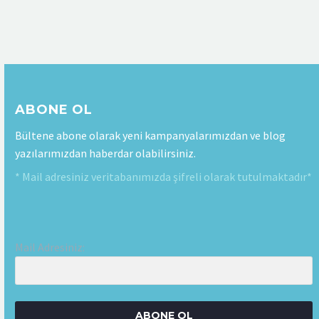
ABONE OL
Bültene abone olarak yeni kampanyalarımızdan ve blog
yazılarımızdan haberdar olabilirsiniz.
* Mail adresiniz veritabanımızda şifreli olarak tutulmaktadır*
Mail Adresiniz:
ABONE OL