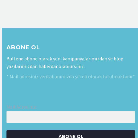
ABONE OL
Bültene abone olarak yeni kampanyalarımızdan ve blog
yazılarımızdan haberdar olabilirsiniz.
* Mail adresiniz veritabanımızda şifreli olarak tutulmaktadır*
Mail Adresiniz:
ABONE OL