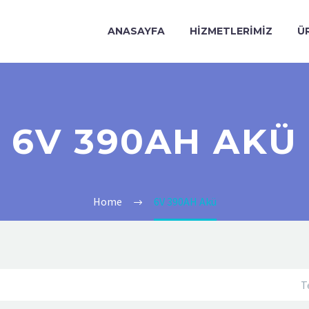
ANASAYFA
HIZMETLERIMIZ
Ü
6V 390AH AKÜ
Home
6V 390AH Akü
T